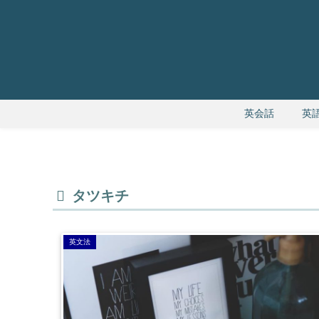
英会話
英
タツキチ
英文法