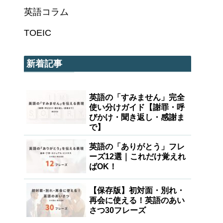
英語コラム
TOEIC
新着記事
英語の「すみません」完全
使い分けガイド【謝罪・呼
びかけ・聞き返し・感謝ま
で】
英語の「ありがとう」フレ
ーズ12選｜これだけ覚えれ
ばOK！
【保存版】初対面・別れ・
再会に使える！英語のあい
さつ30フレーズ