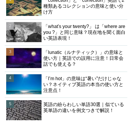
「collection」と「correction」英語で2
種類あるコレクションの意味と使い分
け方
「what's your twenty?」 は「where are
you ?」と同じ意味？現在地を聞く面白
い英語表現！
「lunatic（ルナティック）」の意味と
使い方｜英語での誤用に注意！日常会
話でも使える？
「I’m hot」の意味は“暑い”だけじゃな
い？ネイティブ英語の本当の使い方と
注意点！
英語の紛らわしい単語30選｜似ている
英単語の違いを例文つきで解説！