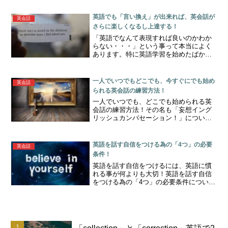
習法も紹介します。
英語でも「言い換え」が出来れば、英会話が
英会話
さらに楽しくなるし上達する！
「英語でなんて表現すれば良いのかわか
らない・・・」という事って本当によく
あります。特に英語学習を始めたばかり
の時は。そんな時に重要なのが、自分が
知っている表現や単語に「言い換える」
と言うことです！この「言い換え」が出
一人でいつでもどこでも、今すぐにでも始め
英会話
来るようになれば、英会話も上達します
られる英会話の練習方法！
し、もっとスムーズに会話が出来るよう
一人でいつでも、どこでも始められる英
になります！
会話の練習方法！その名も「妄想イング
リッシュカンバセーション！」について
の記事です。
英語を話す自信をつける為の「4つ」の必要
英会話
条件！
英語を話す自信をつけるには、英語に慣
れる事が何よりも大切！英語を話す自信
をつける為の「4つ」の必要条件について
の記事です。