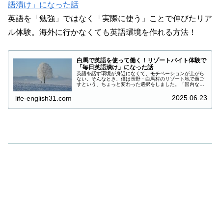
語漬け」になった話
英語を「勉強」ではなく「実際に使う」ことで伸びたリア
ル体験。海外に行かなくても英語環境を作れる方法！
白馬で英語を使って働く！リゾートバイト体験で
「毎日英語漬け」になった話
英語を話す環境が身近になくて、モチベーションが上がら
ない。そんなとき、僕は長野・白馬村のリゾート地で過ご
すという、ちょっと変わった選択をしました。「国内なの
に、こんなに自然と英語が使える場所があるのか」と驚い
た体験。 この記事では、白馬で英語環境がある職場を探す
2025.06.23
life-english31.com
ヒント（リゾバも含む）などを紹介します。「国内留学」
や「英語に触れる生活」を求めている方には、ヒントにな
るはずです。