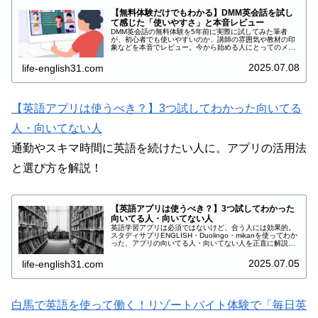
【無料体験だけでもわかる】DMM英会話を試し
て感じた「使いやすさ」と本音レビュー
DMM英会話の無料体験を5年前に実際に試してみた筆者
が、初心者でも使いやすいのか、講師の雰囲気や教材の印
象などを本音でレビュー。今から始める人にとってのメリ
ット・注意点もわかりやすく解説します。
2025.07.08
life-english31.com
【英語アプリは使うべき？】3つ試してわかった向いてる
人・向いてない人
通勤やスキマ時間に英語を続けたい人に。アプリの活用法
と選び方を解説！
【英語アプリは使うべき？】3つ試してわかった
向いてる人・向いてない人
英語学習アプリは必須ではないけど、合う人には効果的。
スタディサプリENGLISH・Duolingo・mikanを使ってわか
った、アプリの向いてる人・向いてない人を正直に解説し
ます。
2025.07.05
life-english31.com
白馬で英語を使って働く！リゾート
バイト体験で「毎日英