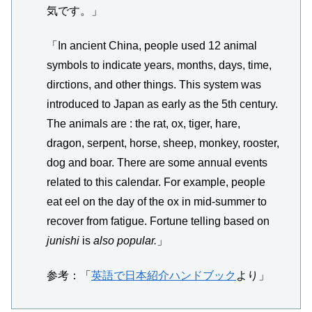
気です。」
「In ancient China, people used 12 animal
symbols to indicate years, months, days, time,
dirctions, and other things. This system was
introduced to Japan as early as the 5th century.
The animals are : the rat, ox, tiger, hare,
dragon, serpent, horse, sheep, monkey, rooster,
dog and boar. There are some annual events
related to this calendar. For example, people
eat eel on the day of the ox in mid-summer to
recover from fatigue. Fortune telling based on
junishi
is
also popular.
」
参考：「
英語で日本紹介ハンドブック
より」