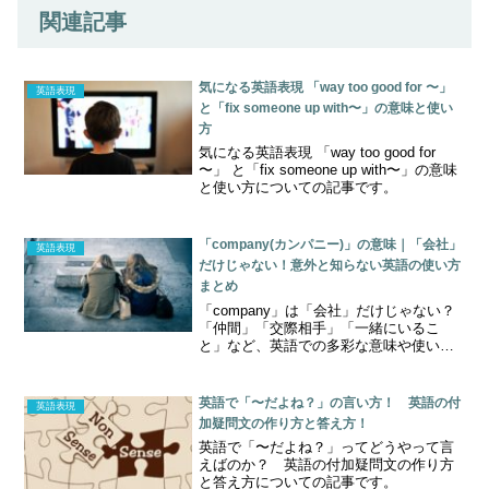
関連記事
気になる英語表現 「way too good for 〜」
英語表現
と「fix someone up with〜」の意味と使い
方
気になる英語表現 「way too good for
〜」 と「fix someone up with〜」の意味
と使い方についての記事です。
「company(カンパニー)」の意味｜「会社」
英語表現
だけじゃない！意外と知らない英語の使い方
まとめ
「company」は「会社」だけじゃない？
「仲間」「交際相手」「一緒にいるこ
と」など、英語での多彩な意味や使い方
を例文つきでわかりやすく解説します！
英語で「〜だよね？」の言い方！ 英語の付
英語表現
加疑問文の作り方と答え方！
英語で「〜だよね？」ってどうやって言
えばのか？ 英語の付加疑問文の作り方
と答え方についての記事です。