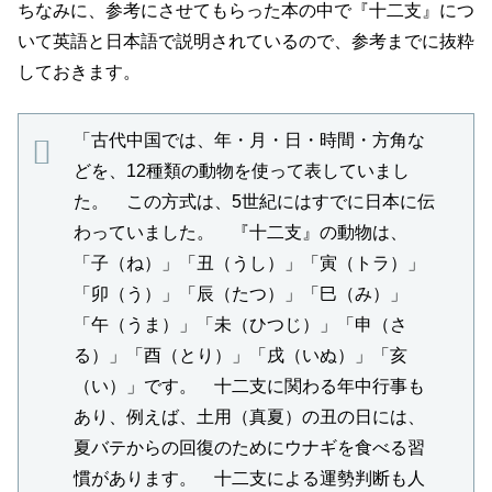
ちなみに、参考にさせてもらった本の中で『十二支』につ
いて英語と日本語で説明されているので、参考までに抜粋
しておきます。
「古代中国では、年・月・日・時間・方角な
どを、12種類の動物を使って表していまし
た。 この方式は、5世紀にはすでに日本に伝
わっていました。 『十二支』の動物は、
「子（ね）」「丑（うし）」「寅（トラ）」
「卯（う）」「辰（たつ）」「巳（み）」
「午（うま）」「未（ひつじ）」「申（さ
る）」「酉（とり）」「戌（いぬ）」「亥
（い）」です。 十二支に関わる年中行事も
あり、例えば、土用（真夏）の丑の日には、
夏バテからの回復のためにウナギを食べる習
慣があります。 十二支による運勢判断も人