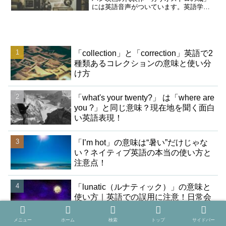
には英語音声がついています。英語学習
の息抜きにでも英語でルパンの映画を見
てみるのも悪くないですよ！
「collection」と「correction」英語で2
種類あるコレクションの意味と使い分
け方
「what's your twenty?」 は「where are
you ?」と同じ意味？現在地を聞く面白
い英語表現！
「I’m hot」の意味は“暑い”だけじゃな
い？ネイティブ英語の本当の使い方と
注意点！
「lunatic（ルナティック）」の意味と
使い方｜英語での誤用に注意！日常会
話でも使える？
メニュー
ホーム
検索
トップ
サイドバー