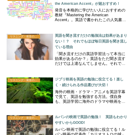
the American Accent」が超おすすめ！
発音を本格的に学びたい人におすすめの
教材『Mastering the American
Accent』。英語で書かれたこの人気書籍
の特徴・メリット・注意点をレビュー形
式で紹介します。
英語を聞き流すだけの勉強法は効果があまり
リスニング・発音の勉強法
ない！？ それでもほぼ毎日英語を聞き流し
ている理由
「聞き流すだけの英語学習法って本当に
効果があるのか？」英語をただ聞き流す
だけでは上達なんてしません。それで
も、僕はほぼ毎日英語を聞き流している
訳！
ジブリ映画を英語の勉強に役立てる！楽し
リスニング・発音の勉強法
く・続けられる作品選びが大切！
海外の映画・ドラマ・アニメを英語字幕
で見て、英語を勉強する方法。僕自身
も、英語学習に海外のドラマや映画を英
語音声＋英語字幕付きでよく見ていま
す。しかし、映画やドラマですと、少し
表現が難しかったり、話すスピードが早
ルパンの映画で英語の勉強！ 英語もわかり
リスニング・発音の勉強法
かったりで難しいということも...
やすいからGOOD!
ルパン映画で英語の勉強に役立てる！ル
パン映画の代表作「カリオストロの城」