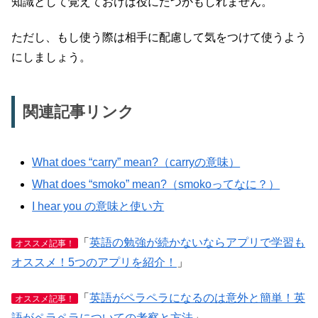
知識として覚えておけば役にたつかもしれません。
ただし、もし使う際は相手に配慮して気をつけて使うよう
にしましょう。
関連記事リンク
What does “carry” mean?（carryの意味）
What does “smoko” mean?（smokoってなに？）
I hear you の意味と使い方
「
英語の勉強が続かないならアプリで学習も
オススメ記事！
オススメ！5つのアプリを紹介！
」
「
英語がペラペラになるのは意外と簡単！英
オススメ記事！
語がペラペラについての考察と方法
」