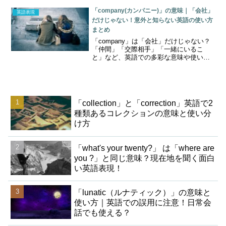
「company(カンパニー)」の意味｜「会社」
英語表現
だけじゃない！意外と知らない英語の使い方
まとめ
「company」は「会社」だけじゃない？
「仲間」「交際相手」「一緒にいるこ
と」など、英語での多彩な意味や使い方
を例文つきでわかりやすく解説します！
「collection」と「correction」英語で2
種類あるコレクションの意味と使い分
け方
「what's your twenty?」 は「where are
you ?」と同じ意味？現在地を聞く面白
い英語表現！
「lunatic（ルナティック）」の意味と
使い方｜英語での誤用に注意！日常会
話でも使える？